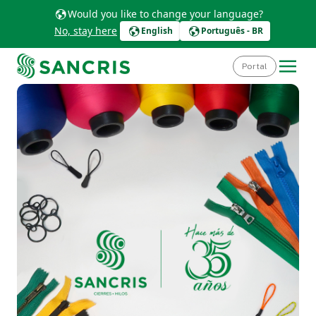
Would you like to change your language?
No, stay here
English
Português - BR
Portal