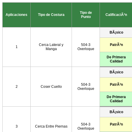
Tipo de
Aplicaciones
Tipo de Costura
CalificaciÃ³n
Punto
BÃ¡sico
Cerca Lateral y
504-3
PatrÃ³n
1
Manga
Overloque
De Primera
Calidad
BÃ¡sico
504-3
PatrÃ³n
2
Coser Cuello
Overloque
De Primera
Calidad
BÃ¡sico
504-3
PatrÃ³n
3
Cerca Entre Piernas
Overloque