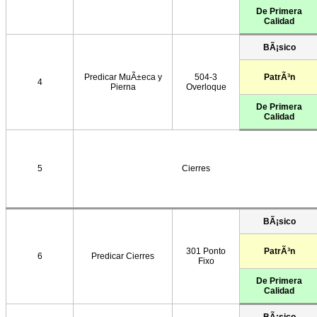
De Primera
Calidad
BÃ¡sico
Predicar MuÃ±eca y
504-3
PatrÃ³n
4
Pierna
Overloque
De Primera
Calidad
5
Cierres
BÃ¡sico
301 Ponto
PatrÃ³n
6
Predicar Cierres
Fixo
De Primera
Calidad