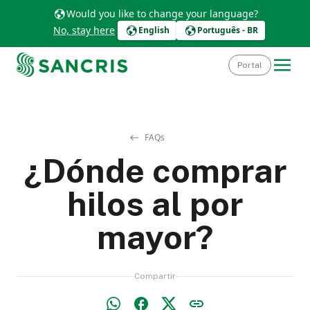
Would you like to change your language?
No, stay here
English
Português - BR
Portal
FAQs
¿Dónde comprar
hilos al por
mayor?
Compartir