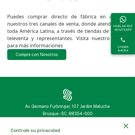
Puedes comprar directo de fábrica en uno de
nuestros tres canales de venta, donde atendemos a
HABLAR POR
WHATSAPP
toda América Latina, a través de tiendas de fábrica,
televenta y representantes. Visita nuestro centro
para más informaciones
LHAMA
AHORA
Compre con Nosotros
Av. Germano Furbringer, 107, Jardim Maluche
Brusque - SC, 88354-600
(47) 3251 2222
(47) 3251 2222
Controle su privacidad