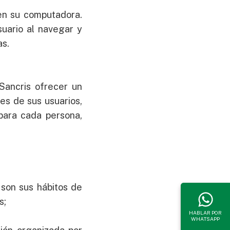
en su computadora.
suario al navegar y
as.
Sancris ofrecer un
es de sus usuarios,
 para cada persona,
 son sus hábitos de
s;
HABLAR POR
WHATSAPP