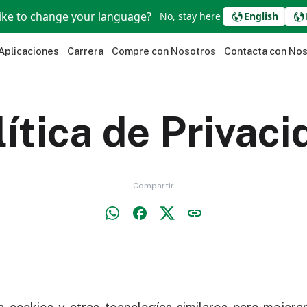
ike to change your language?
No, stay here
English
Aplicaciones
Carrera
Compre con Nosotros
Contacta con No
lítica de Privaci
Compartir