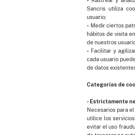
-
Rastrear y anali
Sancris utiliza co
usuario;
-
Medir ciertos pat
hábitos de visita e
de nuestros usuari
-
Facilitar y agili
cada usuario puede
de datos existentes
Categorías de coo
- Estrictamente n
Necesarios para el
utilice los servici
evitar el uso fraud