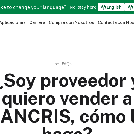
ike to change your language?
No, stay here
English
Aplicaciones
Carrera
Compre con Nosotros
Contacta con No
FAQs
¿Soy proveedor 
quiero vender a
ANCRIS, cómo 