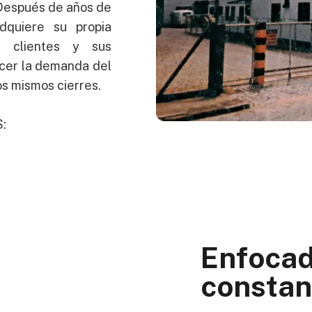
. Después de años de
dquiere su propia
s clientes y sus
acer la demanda del
os mismos cierres.
S:
Enfocad
consta