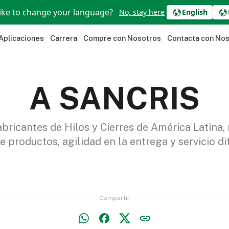
ike to change your language?
No, stay here
English
Aplicaciones
Carrera
Compre con Nosotros
Contacta con No
A SANCRIS
bricantes de Hilos y Cierres de América Latina, 
e productos, agilidad en la entrega y servicio di
Compartir