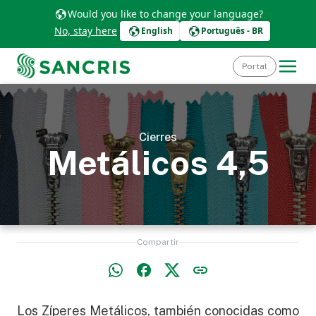
Would you like to change your language?
No, stay here
English
Português - BR
Portal
Cierres
Metálicos 4,5
Compartir
Los Zíperes Metálicos, también conocidas como