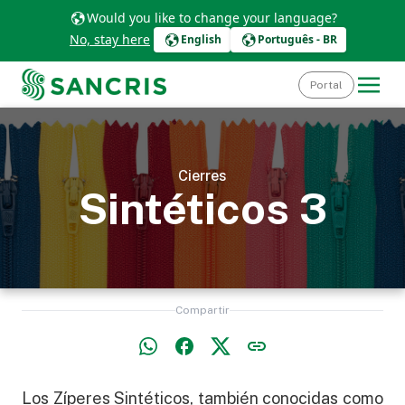
Would you like to change your language?
No, stay here
English
Português - BR
Portal
Cierres
Sintéticos 3
Compartir
Los Zíperes Sintéticos, también conocidas como