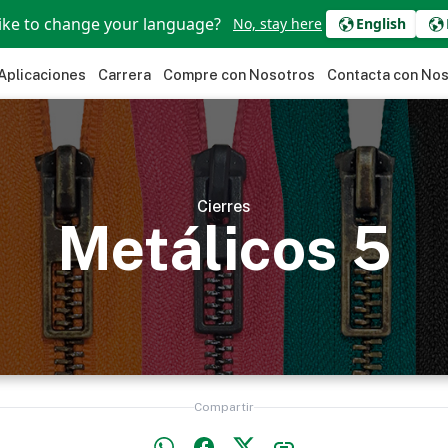
ike to change your language?
No, stay here
English
Aplicaciones
Carrera
Compre con Nosotros
Contacta con No
Cierres
Metálicos 5
Compartir