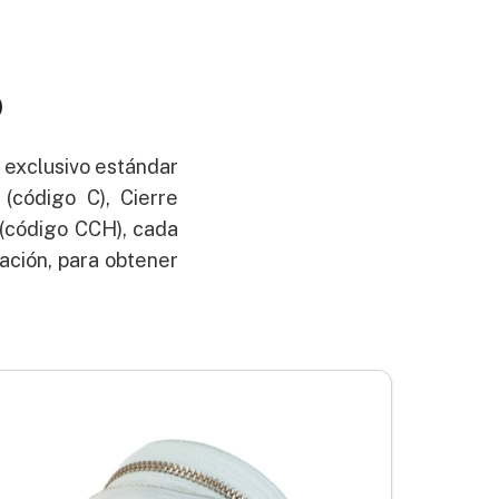
o
u exclusivo estándar
 (código C), Cierre
 (código CCH), cada
uación, para obtener