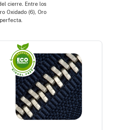
el cierre. Entre los
ro Oxidado (6), Oro
 perfecta.