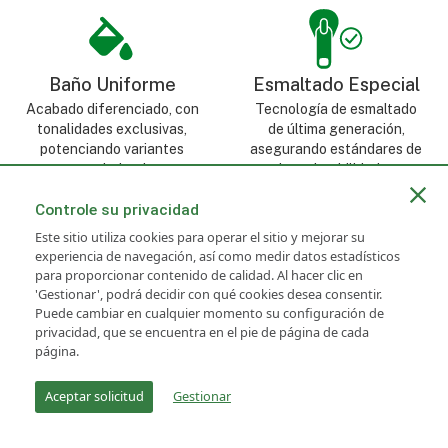
Baño Uniforme
Esmaltado Especial
Acabado diferenciado, con
Tecnología de esmaltado
tonalidades exclusivas,
de última generación,
potenciando variantes
asegurando estándares de
estandarizadas.
color y durabilidad, con
tonos consistentes,
vibrantes y prolongados.
Controle su privacidad
Este sitio utiliza cookies para operar el sitio y mejorar su
experiencia de navegación, así como medir datos estadísticos
para proporcionar contenido de calidad. Al hacer clic en
'Gestionar', podrá decidir con qué cookies desea consentir.
Puede cambiar en cualquier momento su configuración de
privacidad, que se encuentra en el pie de página de cada
Fabricación Propia
Aprobado por las
página.
100% Nacional
Mejores Marcas
Aceptar solicitud
Gestionar
Cierres producidos en
Cierres homologados por
Brasil, garantizando mayor
las mayores marcas
control de calidad,
nacionales y los principales