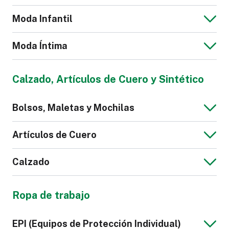
Moda Infantil
Moda Íntima
Chaqueta Jeans
Blusa de Hombre
Calzado, Artículos de Cuero y Sintético
para Hombre
Mono para Niños
Bolsos, Maletas y Mochilas
Calzoncillos
Pijama
Artículos de Cuero
Calzado
Chaqueta de
Sudadera de
Bolso
Maletas y
Hombre
Hombre
Ropa de trabajo
Equipaje
Cartera
Correa de Cuero
Sintético
Camisón
Lencería
EPI (Equipos de Protección Individual)
para Reloj