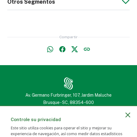
Otros Segmentos
de Rostro
Chaleco
Protección
Hombre
Muebles
Cortina
Reflectante
contra Caídas
Tapizados
Bota de Mujer
Compartir
Libro, Biblia o
Estuche (penal),
Cuaderno
Neceser o
Almohada o
Edredón
Pantalones Jeans
Chaqueta de
Estuche para
Almohadón
de Hombre
Cuero para
Gafas
Colchón
Hombre
Av. Germano Furbringer, 107, Jardim Maluche
Brusque - SC, 88354-600
(47) 3251 2222
(47) 3251 2222
Controle su privacidad
Sábana
Este sitio utiliza cookies para operar el sitio y mejorar su
Volantín
Toldo
experiencia de navegación, así como medir datos estadísticos