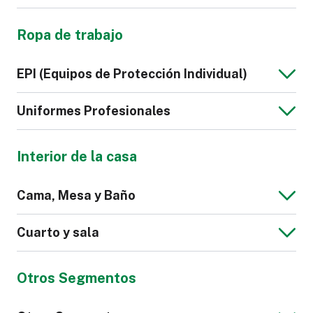
Chaqueta de
Sudadera de
Bolso
Maletas y
Hombre
Hombre
Ropa de trabajo
Equipaje
Cartera
Correa de Cuero
Sintético
Camisón
Lencería
EPI (Equipos de Protección Individual)
para Reloj
Zapatilla
Calzado
Uniformes Profesionales
Deportivo
Interior de la casa
Polo de Hombre
Corbata
Calzado de
Guantes
Cama, Mesa y Baño
Seguridad
Cinturones
Bata
Scrub
Cuarto y sala
Hospitalario
Zapato de Mujer
Zapato de
Hombre
Otros Segmentos
Suéter de
Pantalones de
Mantel
Toalla de Baño o
Hombre
Vestir para