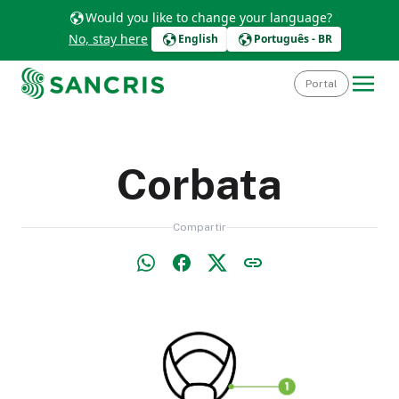
Would you like to change your language?
No, stay here
English
Português - BR
Portal
Corbata
Compartir