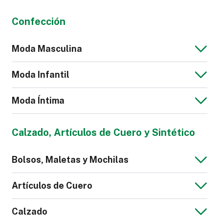
Confección
Moda Masculina
Moda Infantil
Moda Íntima
Chaqueta Jeans
Blusa de Hombre
Calzado, Artículos de Cuero y Sintético
para Hombre
Mono para Niños
Bolsos, Maletas y Mochilas
Calzoncillos
Pijama
Artículos de Cuero
Calzado