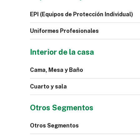
Sin
Cartera
Cor
EPI (Equipos de Protección Individual)
Rel
Zapatilla
Cal
Uniformes Profesionales
Interior de la casa
Calzado de Seguridad
Gu
Cama, Mesa y Baño
Pantalones Jeans de
Cha
Hombre
Ho
Bata
Scr
Cuarto y sala
Bota de Mujer
Otros Segmentos
Mantel
Toa
Otros Segmentos
Ro
Muebles Tapizados
Cor