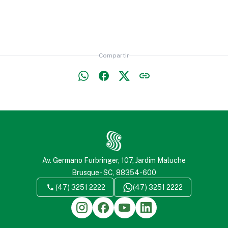
Compartir
uche (penal),
Volantín
eser o Estuche para
fas
Av. Germano Furbringer, 107, Jardim Maluche
Brusque - SC, 88354-600
(47) 3251 2222
(47) 3251 2222
enda
Quitasol