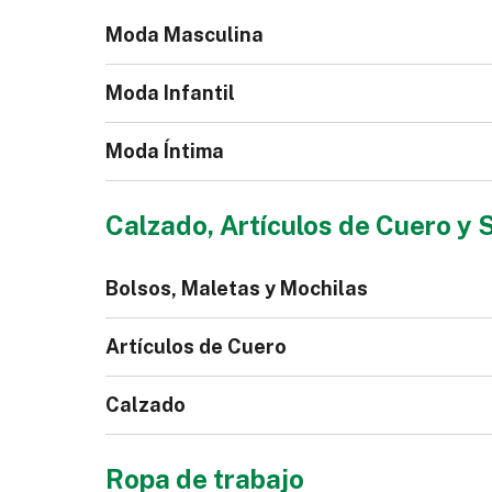
Moda Masculina
Moda Infantil
Moda Íntima
Chaqueta Jeans para
Bl
Calzado, Artículos de Cuero y 
Hombre
Mono para Niños
Bolsos, Maletas y Mochilas
Calzoncillos
Pi
Artículos de Cuero
Calzado
Bolso
Mal
Ropa de trabajo
Polo de Hombre
Co