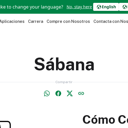
ike to change your language?
No, stay here
English
Aplicaciones
Carrera
Compre con Nosotros
Contacta con No
Sábana
Compartir
Cómo C