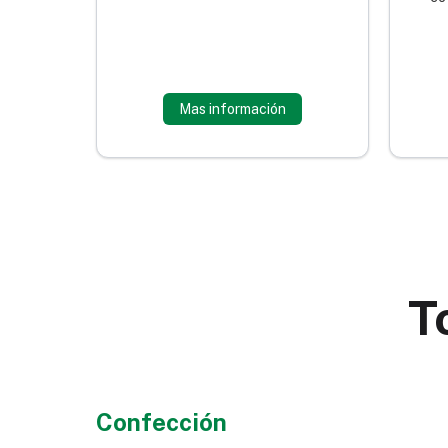
Mas información
T
Confección