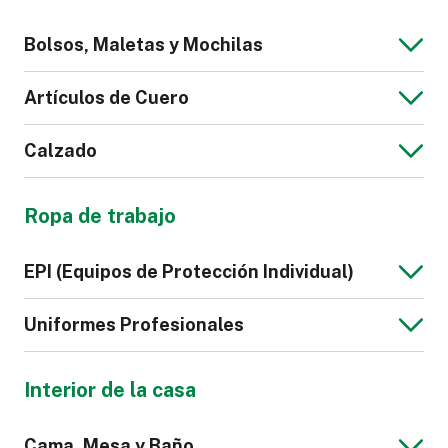
Mono para Niños
Bolsos, Maletas y Mochilas
Calzoncillos
Pijama
Artículos de Cuero
Calzado
Chaqueta de
Sudadera de
Bolso
Maletas y
Hombre
Hombre
Ropa de trabajo
Equipaje
Cartera
Correa de Cuero
Sintético
Camisón
Lencería
EPI (Equipos de Protección Individual)
para Reloj
Zapatilla
Calzado
Uniformes Profesionales
Deportivo
Interior de la casa
Polo de Hombre
Corbata
Calzado de
Guantes
Cama, Mesa y Baño