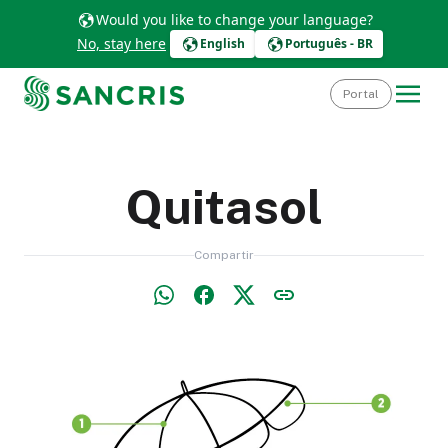
Would you like to change your language?
No, stay here
English
Português - BR
Portal
Quitasol
Compartir