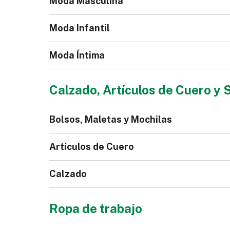
Moda Masculina
Moda Infantil
Moda Íntima
Chaqueta Jeans para
Bl
Calzado, Artículos de Cuero y 
Hombre
Mono para Niños
Bolsos, Maletas y Mochilas
Calzoncillos
Pi
Artículos de Cuero
Calzado
Bolso
Mal
Ropa de trabajo
Polo de Hombre
Co
Sin