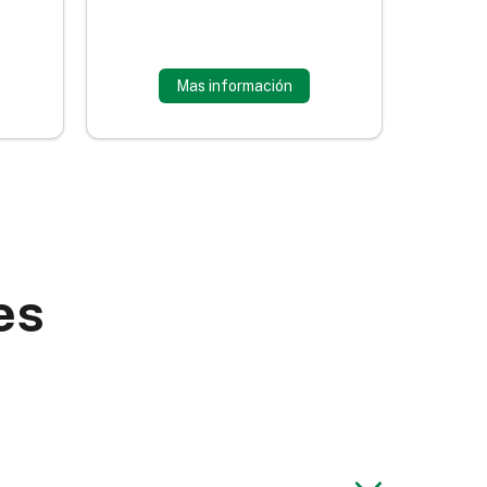
Mas información
es