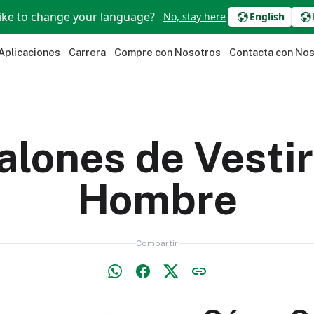
ike to change your language?
No, stay here
English
Aplicaciones
Carrera
Compre con Nosotros
Contacta con No
alones de Vestir
Hombre
Compartir