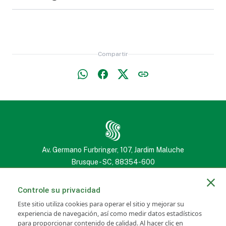
Chaleco
Protección
Hombre
Muebles
Cortina
Reflectante
contra Caídas
Tapizados
Bota de Mujer
Compartir
Libro, Biblia o
Estuche (penal),
Cuaderno
Neceser o
Almohada o
Edredón
Pantalones Jeans
Chaqueta de
Estuche para
Almohadón
de Hombre
Cuero para
Gafas
Colchón
Hombre
Av. Germano Furbringer, 107, Jardim Maluche
Brusque - SC, 88354-600
(47) 3251 2222
(47) 3251 2222
Controle su privacidad
Sábana
Este sitio utiliza cookies para operar el sitio y mejorar su
Volantín
Toldo
experiencia de navegación, así como medir datos estadísticos
Camisa de Vestir
para proporcionar contenido de calidad. Al hacer clic en