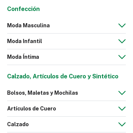
Confección
Moda Masculina
Moda Infantil
Moda Íntima
Chaqueta Jeans
Blusa de Hombre
Calzado, Artículos de Cuero y Sintético
para Hombre
Mono para Niños
Bolsos, Maletas y Mochilas
Calzoncillos
Pijama
Artículos de Cuero
Calzado