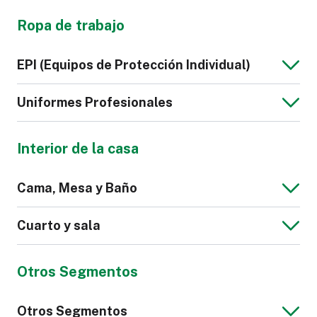
Chaqueta de
Sudadera de
Bolso
Maletas y
Hombre
Hombre
Ropa de trabajo
Equipaje
Cartera
Correa de Cuero
Sintético
Camisón
Lencería
EPI (Equipos de Protección Individual)
para Reloj
Zapatilla
Calzado
Uniformes Profesionales
Deportivo
Interior de la casa
Polo de Hombre
Corbata
Calzado de
Guantes
Cama, Mesa y Baño
Seguridad
Cinturones
Bata
Scrub
Cuarto y sala
Hospitalario
Zapato de Mujer
Zapato de
Hombre
Otros Segmentos
Suéter de
Pantalones de
Mantel
Toalla de Baño o
Hombre
Vestir para
Otros Segmentos
de Rostro