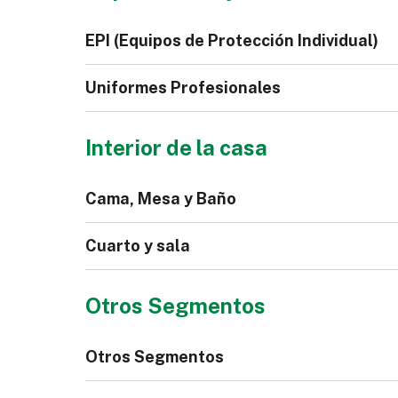
Sin
Cartera
Cor
EPI (Equipos de Protección Individual)
Rel
Zapatilla
Cal
Uniformes Profesionales
Interior de la casa
Calzado de Seguridad
Gu
Cama, Mesa y Baño
Pantalones Jeans de
Cha
Hombre
Ho
Bata
Scr
Cuarto y sala
Bota de Mujer
Otros Segmentos
Mantel
Toa
Otros Segmentos
Ro
Muebles Tapizados
Cor