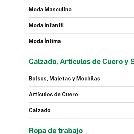
Moda Masculina
Moda Infantil
Moda Íntima
Chaqueta Jeans para
Bl
Calzado, Artículos de Cuero y 
Hombre
Mono para Niños
Bolsos, Maletas y Mochilas
Calzoncillos
Pi
Artículos de Cuero
Calzado
Bolso
Mal
Ropa de trabajo
Polo de Hombre
Co