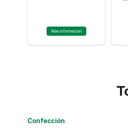
Mas información
T
Confección