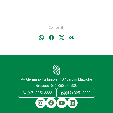
Compartir
uche (penal),
Volantín
eser o Estuche para
fas
Av. Germano Furbringer, 107, Jardim Maluche
Brusque - SC, 88354-600
(47) 3251 2222
(47) 3251 2222
enda
Quitasol