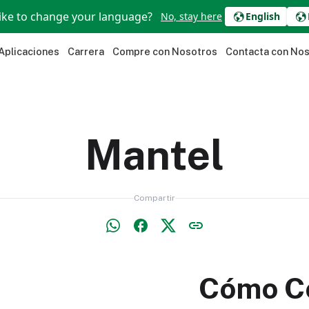
ike to change your language?
No, stay here
English
Aplicaciones
Carrera
Compre con Nosotros
Contacta con No
Mantel
Compartir
Cómo Co