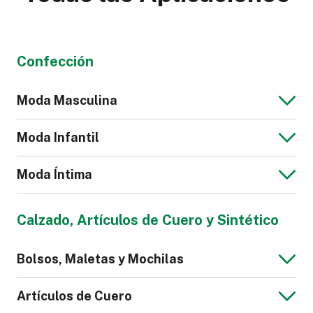
Confección
Moda Masculina
Moda Infantil
Moda Íntima
Chaqueta Jeans
Blusa de Hombre
Calzado, Artículos de Cuero y Sintético
para Hombre
Mono para Niños
Bolsos, Maletas y Mochilas
Calzoncillos
Pijama
Artículos de Cuero