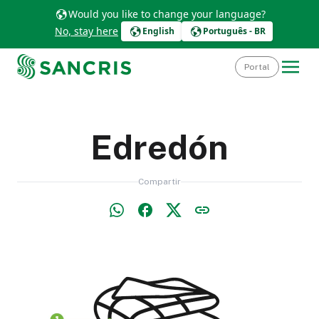
Would you like to change your language?
No, stay here
English
Português - BR
Portal
Edredón
Compartir