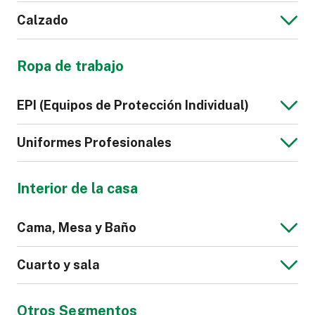
Calzado
Chaqueta de
Sudadera de
Bolso
Maletas y
Hombre
Hombre
Ropa de trabajo
Equipaje
Cartera
Correa de Cuero
Sintético
Camisón
Lencería
EPI (Equipos de Protección Individual)
para Reloj
Zapatilla
Calzado
Uniformes Profesionales
Deportivo
Interior de la casa
Polo de Hombre
Corbata
Calzado de
Guantes
Cama, Mesa y Baño
Seguridad
Cinturones
Bata
Scrub
Cuarto y sala
Hospitalario
Zapato de Mujer
Zapato de
Hombre
Otros Segmentos