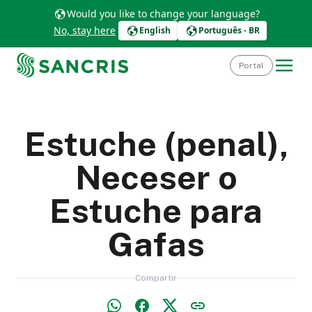
Would you like to change your language?
No, stay here
English
Português - BR
Portal
Estuche (penal),
Neceser o
Estuche para
Gafas
Compartir