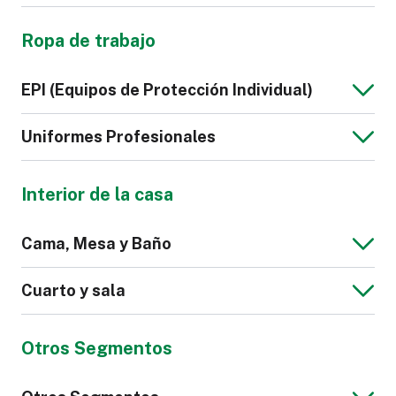
Chaqueta de
Sudadera de
Bolso
Maletas y
Hombre
Hombre
Ropa de trabajo
Equipaje
Cartera
Correa de Cuero
Sintético
Camisón
Lencería
EPI (Equipos de Protección Individual)
para Reloj
Zapatilla
Calzado
Uniformes Profesionales
Deportivo
Interior de la casa
Polo de Hombre
Corbata
Calzado de
Guantes
Cama, Mesa y Baño
Seguridad
Cinturones
Bata
Scrub
Cuarto y sala
Hospitalario
Zapato de Mujer
Zapato de
Hombre
Otros Segmentos
Suéter de
Pantalones de
Mantel
Toalla de Baño o
Hombre
Vestir para