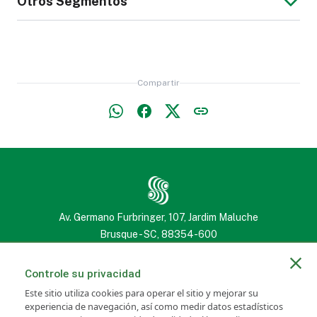
Otros Segmentos
de Rostro
Chaleco
Protección
Hombre
Muebles
Cortina
Reflectante
contra Caídas
Tapizados
Bota de Mujer
Compartir
Libro, Biblia o
Estuche (penal),
Cuaderno
Neceser o
Almohada o
Edredón
Pantalones Jeans
Chaqueta de
Estuche para
Almohadón
de Hombre
Cuero para
Gafas
Colchón
Hombre
Av. Germano Furbringer, 107, Jardim Maluche
Brusque - SC, 88354-600
(47) 3251 2222
(47) 3251 2222
Controle su privacidad
Sábana
Este sitio utiliza cookies para operar el sitio y mejorar su
Volantín
Toldo
experiencia de navegación, así como medir datos estadísticos