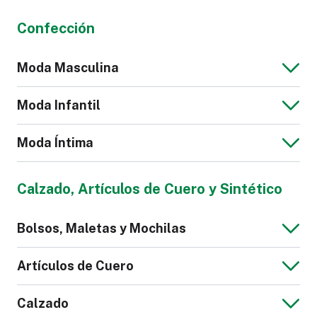
Confección
Moda Masculina
Moda Infantil
Moda Íntima
Chaqueta Jeans
Blusa de Hombre
Calzado, Artículos de Cuero y Sintético
para Hombre
Mono para Niños
Bolsos, Maletas y Mochilas
Calzoncillos
Pijama
Artículos de Cuero
Calzado