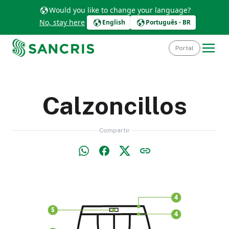
Would you like to change your language?
No, stay here
English
Português - BR
Portal
Calzoncillos
Compartir