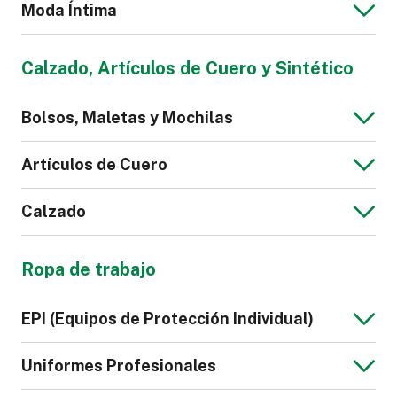
Moda Íntima
Chaqueta Jeans
Blusa de Hombre
Calzado, Artículos de Cuero y Sintético
para Hombre
Mono para Niños
Bolsos, Maletas y Mochilas
Calzoncillos
Pijama
Artículos de Cuero
Calzado
Chaqueta de
Sudadera de
Bolso
Maletas y
Hombre
Hombre
Ropa de trabajo
Equipaje
Cartera
Correa de Cuero
Sintético
Camisón
Lencería
EPI (Equipos de Protección Individual)
para Reloj
Zapatilla
Calzado
Uniformes Profesionales
Deportivo