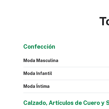
T
Confección
Moda Masculina
Moda Infantil
Moda Íntima
Chaqueta Jeans para
Bl
Calzado, Artículos de Cuero y 
Hombre