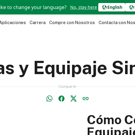
ike to change your language?
No, stay here
English
Aplicaciones
Carrera
Compre con Nosotros
Contacta con No
s y Equipaje Si
Compartir
Cómo Co
Equipaje