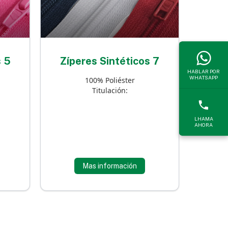
s 5
Zíperes Sintéticos 7
HABLAR POR
WHATSAPP
100% Poliéster
Titulación:
LHAMA
AHORA
Mas información