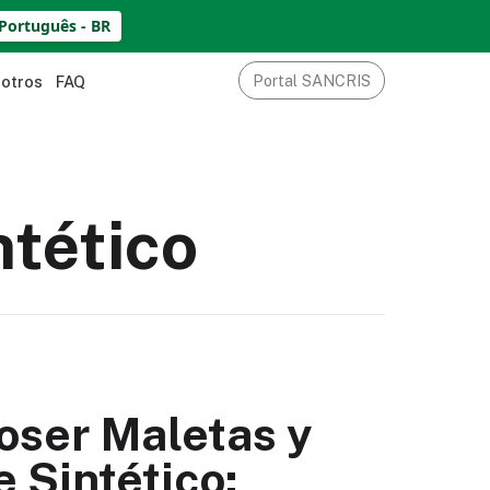
Português - BR
Portal SANCRIS
sotros
FAQ
ntético
ser Maletas y
 Sintético: