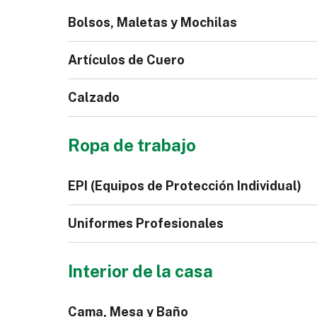
Mono para Niños
Bolsos, Maletas y Mochilas
Calzoncillos
Pi
Artículos de Cuero
Calzado
Bolso
Mal
Ropa de trabajo
Polo de Hombre
Co
Sin
Cartera
Cor
EPI (Equipos de Protección Individual)
Rel
Zapatilla
Cal
Uniformes Profesionales
Interior de la casa
Calzado de Seguridad
Gu
Cama, Mesa y Baño
Pantalones Jeans de
Cha