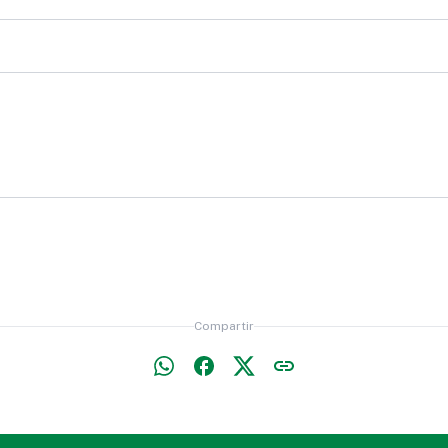
mbre
Hombre
ub Hospitalario
lla de Baño o de
Almohada o Almoha
stro
tina
Colchón
Compartir
uche (penal),
Volantín
eser o Estuche para
fas