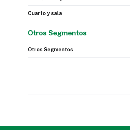
Hombre
Ho
Bata
Scr
Cuarto y sala
Bota de Mujer
Otros Segmentos
Mantel
Toa
Otros Segmentos
Ro
Muebles Tapizados
Cor
Libro, Biblia o Cuaderno
Est
Nec
Ga
Sábana