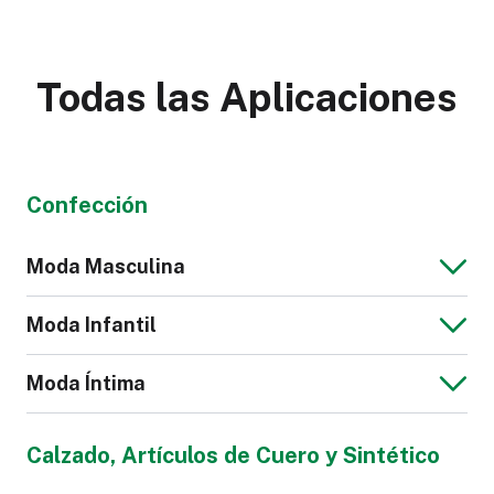
Todas las Aplicaciones
Confección
Moda Masculina
Moda Infantil
Moda Íntima
Chaqueta Jeans
Blusa de Hombre
Calzado, Artículos de Cuero y Sintético
para Hombre
Mono para Niños