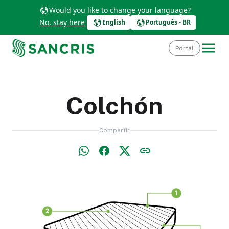
Would you like to change your language?
No, stay here
English
Português - BR
Portal
Colchón
Compartir