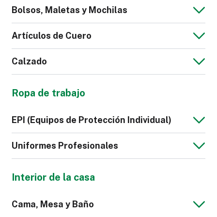
Bolsos, Maletas y Mochilas
Calzoncillos
Pijama
Artículos de Cuero
Calzado
Chaqueta de
Sudadera de
Bolso
Maletas y
Hombre
Hombre
Ropa de trabajo
Equipaje
Cartera
Correa de Cuero
Sintético
Camisón
Lencería
EPI (Equipos de Protección Individual)
para Reloj
Zapatilla
Calzado
Uniformes Profesionales
Deportivo
Interior de la casa
Polo de Hombre
Corbata
Calzado de
Guantes
Cama, Mesa y Baño
Seguridad
Cinturones