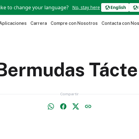
ike to change your language?
No, stay here
English
Aplicaciones
Carrera
Compre con Nosotros
Contacta con No
Bermudas Tácte
Compartir