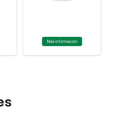
Mas información
es