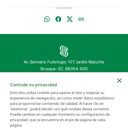
Bota de Mujer
Compartir
Libro, Biblia o
Estuche (penal),
Cuaderno
Neceser o
Almohada o
Edredón
Pantalones Jeans
Chaqueta de
Estuche para
Almohadón
de Hombre
Cuero para
Gafas
Colchón
Hombre
Av. Germano Furbringer, 107, Jardim Maluche
Brusque - SC, 88354-600
(47) 3251 2222
(47) 3251 2222
Controle su privacidad
Sábana
Este sitio utiliza cookies para operar el sitio y mejorar su
Volantín
Toldo
experiencia de navegación, así como medir datos estadísticos
Camisa de Vestir
para proporcionar contenido de calidad. Al hacer clic en
'Gestionar', podrá decidir con qué cookies desea consentir.
Portal SANCRIS
Newsletter
para Hombre
Puede cambiar en cualquier momento su configuración de
privacidad, que se encuentra en el pie de página de cada
Política de privacidad
Transparencia salarial
página.