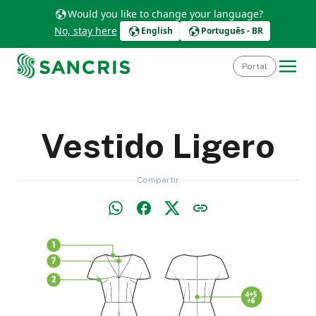
Would you like to change your language?
No, stay here
English
Português - BR
Portal
Vestido Ligero
Compartir