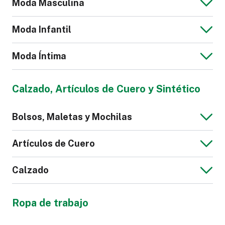
Moda Masculina
Moda Infantil
Moda Íntima
Chaqueta Jeans
Blusa de Hombre
Calzado, Artículos de Cuero y Sintético
para Hombre
Mono para Niños
Bolsos, Maletas y Mochilas
Calzoncillos
Pijama
Artículos de Cuero
Calzado
Chaqueta de
Sudadera de
Bolso
Maletas y
Hombre
Hombre
Ropa de trabajo
Equipaje
Cartera
Correa de Cuero
Sintético