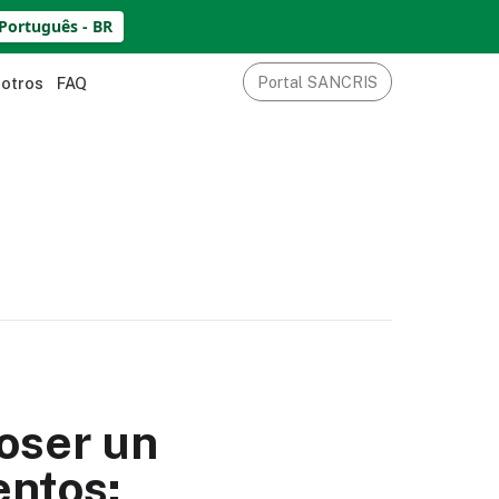
Português - BR
Portal SANCRIS
sotros
FAQ
oser un
entos: