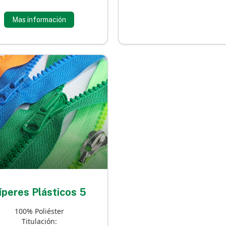
Mas información
íperes Plásticos 5
100% Poliéster
Titulación: