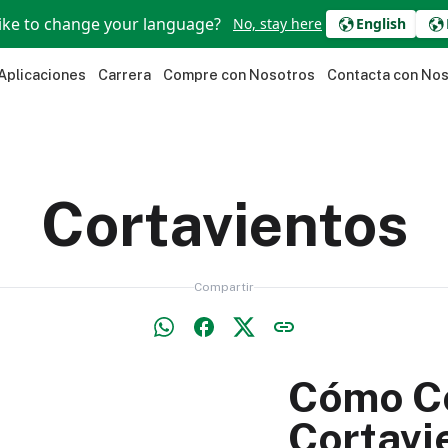
ike to change your language?
No, stay here
English
Aplicaciones
Carrera
Compre con Nosotros
Contacta con No
Cortavientos
Compartir
Cómo C
Cortavi