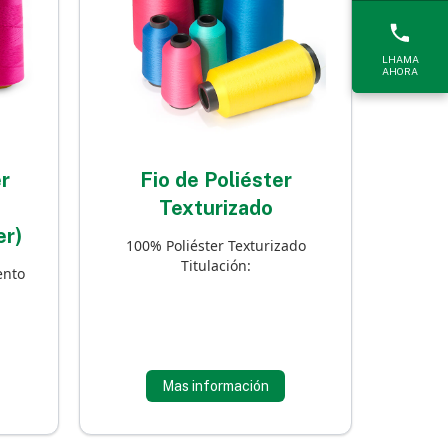
LHAMA
AHORA
r
Fio de Poliéster
Texturizado
er)
100% Poliéster Texturizado
Titulación:
ento
Mas información