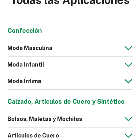
Confección
Moda Masculina
Moda Infantil
Moda Íntima
Chaqueta Jeans
Blusa de Hombre
Calzado, Artículos de Cuero y Sintético
para Hombre
Mono para Niños
Bolsos, Maletas y Mochilas
Calzoncillos
Pijama
Artículos de Cuero