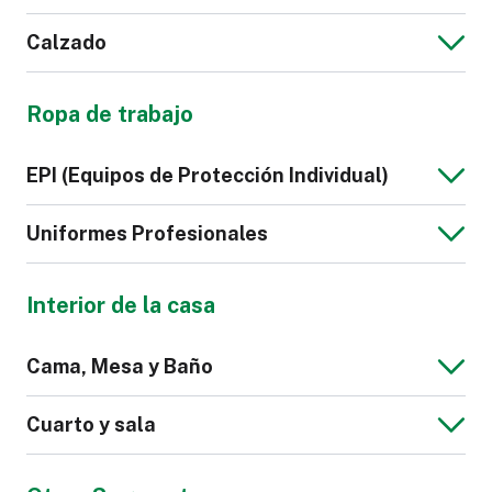
Calzado
Chaqueta de
Sudadera de
Bolso
Maletas y
Hombre
Hombre
Ropa de trabajo
Equipaje
Cartera
Correa de Cuero
Sintético
Camisón
Lencería
EPI (Equipos de Protección Individual)
para Reloj
Zapatilla
Calzado
Uniformes Profesionales
Deportivo
Interior de la casa
Polo de Hombre
Corbata
Calzado de
Guantes
Cama, Mesa y Baño
Seguridad
Cinturones
Bata
Scrub
Cuarto y sala
Hospitalario
Zapato de Mujer
Zapato de
Hombre