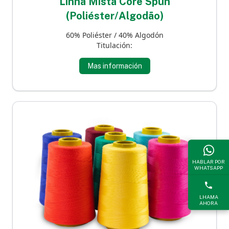
Linha Mista Core Spun
(Poliéster/Algodão)
60% Poliéster / 40% Algodón
Titulación:
Mas información
HABLAR POR
WHATSAPP
LHAMA
AHORA