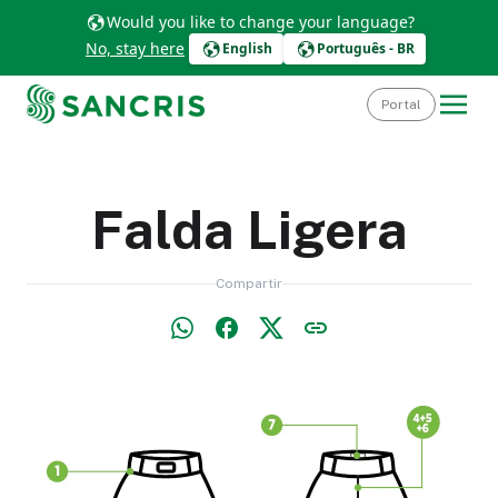
Would you like to change your language?
No, stay here
English
Português - BR
Portal
Falda Ligera
Compartir