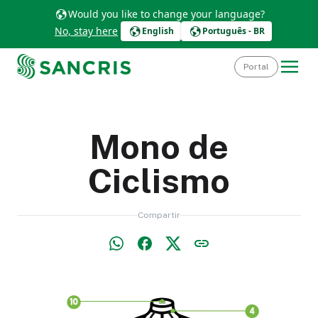
Would you like to change your language?
No, stay here
English
Português - BR
Portal
Mono de
Ciclismo
Compartir