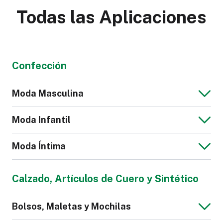
Todas las Aplicaciones
Confección
Moda Masculina
Moda Infantil
Moda Íntima
Chaqueta Jeans
Blusa de Hombre
Calzado, Artículos de Cuero y Sintético
para Hombre
Mono para Niños
Bolsos, Maletas y Mochilas
Calzoncillos
Pijama