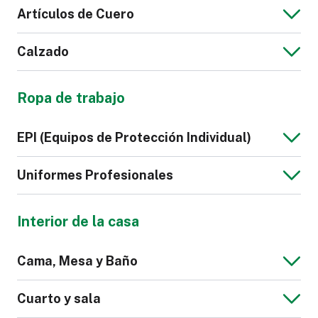
Artículos de Cuero
Calzado
Chaqueta de
Sudadera de
Bolso
Maletas y
Hombre
Hombre
Ropa de trabajo
Equipaje
Cartera
Correa de Cuero
Sintético
Camisón
Lencería
EPI (Equipos de Protección Individual)
para Reloj
Zapatilla
Calzado
Uniformes Profesionales
Deportivo
Interior de la casa
Polo de Hombre
Corbata
Calzado de
Guantes
Cama, Mesa y Baño
Seguridad
Cinturones
Bata
Scrub
Cuarto y sala
Hospitalario
Zapato de Mujer
Zapato de